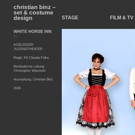
christian binz –
set & costume
design
STAGE
FILM & TV
WHITE HORSE INN
—
KOBLENZER
JUGENDTHEATER
Regie: KS Claudia Felke
Musikalische Leitung:
Christopher Wasmuth
Ausstattung: Christian Binz
2006