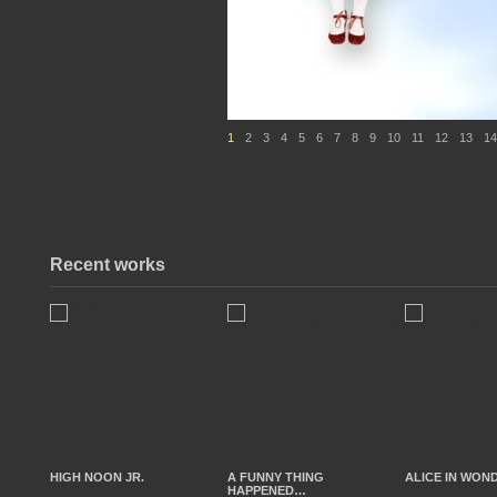
1
2
3
4
5
6
7
8
9
10
11
12
13
14
Recent works
HIGH NOON JR.
A FUNNY THING
ALICE IN WON
HAPPENED…