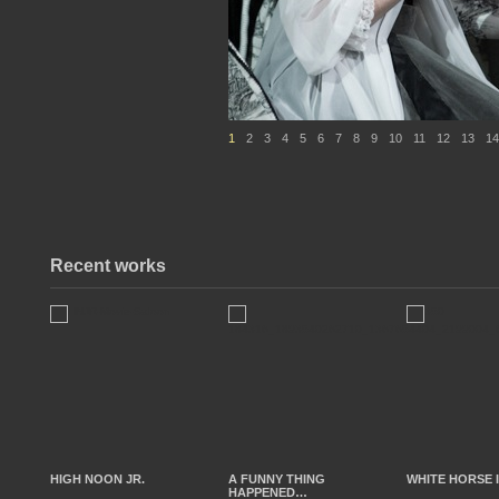
1
2
3
4
5
6
7
8
9
10
11
12
13
14
Recent works
HIGH NOON JR.
A FUNNY THING
WHITE HORSE 
HAPPENED…