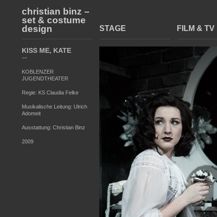
christian binz –
set & costume
design
STAGE
FILM & TV
KISS ME, KATE
—
KOBLENZER
JUGENDTHEATER
Regie: KS Claudia Felke
Musikalische Leitung: Ulrich
Adomeit
Ausstattung: Christian Binz
2009